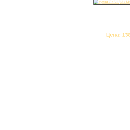
Цена: 138
КАБИНЕТ
КУХНИ
Модульные кухни
Кухни из пластика
Кухни из ЛДСП
Кухни из МДФ
СТОЛЫ
Компьютерные столы
Стол-книжка
Стол-трансформер