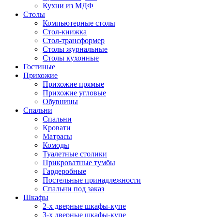
Кухни из МДФ
Столы
Компьютерные столы
Стол-книжка
Стол-трансформер
Столы журнальные
Столы кухонные
Гостиные
Прихожие
Прихожие прямые
Прихожие угловые
Обувницы
Спальни
Спальни
Кровати
Матрасы
Комоды
Туалетные столики
Прикроватные тумбы
Гардеробные
Постельные принадлежности
Спальни под заказ
Шкафы
2-х дверные шкафы-купе
3-х дверные шкафы-купе