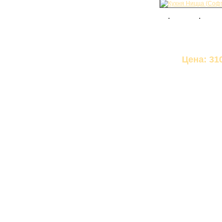
Цена: 31
КАБИНЕТ
КУХНИ
Модульные кухни
Кухни из пластика
Кухни из ЛДСП
Кухни из МДФ
СТОЛЫ
Компьютерные столы
Стол-книжка
Стол-трансформер