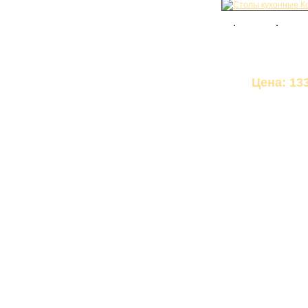
Цена: 133
КАБИНЕТ
КУХНИ
Модульные кухни
Кухни из пластика
Кухни из ЛДСП
Кухни из МДФ
СТОЛЫ
Компьютерные столы
Стол-книжка
Стол-трансформер