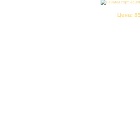
Цена: 85
КАБИНЕТ
КУХНИ
Модульные кухни
Кухни из пластика
Кухни из ЛДСП
Кухни из МДФ
СТОЛЫ
Компьютерные столы
Стол-книжка
Стол-трансформер